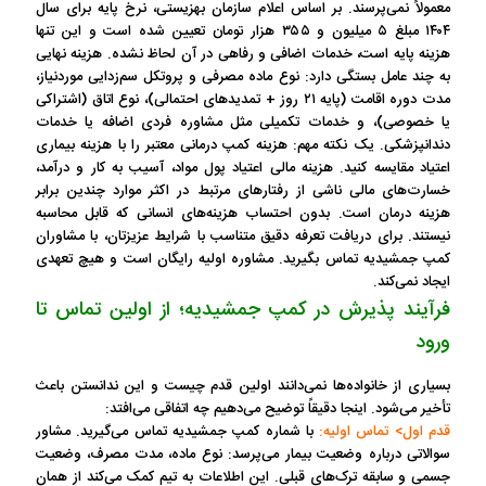
معمولاً نمی‌پرسند. بر اساس اعلام سازمان بهزیستی، نرخ پایه برای سال
۱۴۰۴ مبلغ ۵ میلیون و ۳۵۵ هزار تومان تعیین شده است و این تنها
هزینه پایه است، خدمات اضافی و رفاهی در آن لحاظ نشده. هزینه نهایی
به چند عامل بستگی دارد: نوع ماده مصرفی و پروتکل سم‌زدایی موردنیاز،
مدت دوره اقامت (پایه ۲۱ روز + تمدیدهای احتمالی)، نوع اتاق (اشتراکی
یا خصوصی)، و خدمات تکمیلی مثل مشاوره فردی اضافه یا خدمات
دندانپزشکی. یک نکته مهم: هزینه کمپ درمانی معتبر را با هزینه بیماری
اعتیاد مقایسه کنید. هزینه مالی اعتیاد پول مواد، آسیب به کار و درآمد،
خسارت‌های مالی ناشی از رفتارهای مرتبط در اکثر موارد چندین برابر
هزینه درمان است. بدون احتساب هزینه‌های انسانی که قابل محاسبه
نیستند. برای دریافت تعرفه دقیق متناسب با شرایط عزیزتان، با مشاوران
کمپ جمشیدیه تماس بگیرید. مشاوره اولیه رایگان است و هیچ تعهدی
ایجاد نمی‌کند.
فرآیند پذیرش در کمپ جمشیدیه؛ از اولین تماس تا
ورود
بسیاری از خانواده‌ها نمی‌دانند اولین قدم چیست و این ندانستن باعث
تأخیر می‌شود. اینجا دقیقاً توضیح می‌دهیم چه اتفاقی می‌افتد:
قدم اول> تماس اولیه:
با شماره کمپ جمشیدیه تماس می‌گیرید. مشاور
سوالاتی درباره وضعیت بیمار می‌پرسد: نوع ماده، مدت مصرف، وضعیت
جسمی و سابقه ترک‌های قبلی. این اطلاعات به تیم کمک می‌کند از همان