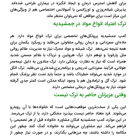
برای کاهش استرس درمان و ایجاد انگیزه در بیماران طراحی شده‌اند.
پذیرش شبانه‌روزی و اورژانسی با آمبولانس اختصاصی هم از ویژگی‌های
این مرکز است برای مواقعی که نمی‌توان منتظر ماند.
ترک اعتیاد انواع مواد در جمشیدیه
کمپ جمشیدیه پروتکل‌های تخصصی برای ترک انواع مواد دارد. هر
ماده‌ای سم‌زدایی و درمان روانی متفاوتی می‌طلبد و رویکرد یکسان برای
همه نتیجه نمی‌دهد. ترک شیشه و مواد محرک نیاز به مدیریت علائم روانی
مثل پارانویا و توهم دارد. ترک هروئین و تریاک با علائم جسمی شدید
همراه است که نیاز به نظارت پزشکی دارد. ترک متادون به دلیل نیمه‌عمر
طولانی، فرآیند سم‌زدایی تدریجی و برنامه‌ریزی‌شده‌تری می‌طلبد. ترک الکل
در موارد شدید می‌تواند خطرناک باشد و حتماً باید تحت نظر پزشک انجام
شود. ترک گل و ترامادول هم با وجود اینکه ممکن است کمتر جدی گرفته
شوند، نیاز به پروتکل‌های درمانی مشخص دارند.
وقتی عزیزتان حاضر به ترک نیست
این یکی از سخت‌ترین موقعیت‌هایی است که خانواده‌ها با آن روبه‌رو
می‌شوند. فرد معتاد حاضر نیست بپذیرد مشکلی دارد، یا از ترک می‌ترسد.
در این موارد، کمپ جمشیدیه امکان مشاوره خانواده قبل از هر تصمیمی را
فراهم می‌کند. تیم مشاوران می‌توانند به خانواده کمک کنند چطور این
مکالمه را داشته باشند، چه مرزهایی بگذارند، و در صورت نیاز چطور از