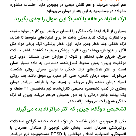
هم آسیب می‌بیند و هم نقش مهمی در بهبودی دارد. جلسات مشاوره
خانواده در جمشیدیه به این بعد از درمان می‌پردازد.
ترک اعتیاد در خانه یا کمپ؟ این سوال را جدی بگیرید
بسیاری از افراد ابتدا ترک خانگی را امتحان می‌کنند. این کار در موارد خفیف
و با نظارت پزشک شاید ممکن باشد، اما برای اعتیادهای متوسط تا شدید،
ترک خانگی چند خطر جدی دارد. اول، خطر پزشکی: ترک برخی مواد مثل
الکل و بنزودیازپین‌ها بدون نظارت پزشکی می‌تواند کشنده باشد. حملات
صرع، ضربان قلب نامنظم و شوک از عوارض جدی هستند. دوم، نرخ
موفقیت پایین: بدون محیط کنترل‌شده، دسترسی به ماده بسیار آسان
است و اکثر تلاش‌های ترک خانگی با اولین بحران روانی شکست
می‌خورند. سوم، درمان ناقص: حتی اگر سم‌زدایی موفق باشد، بعد روانی
اعتیاد درمان نشده باقی می‌ماند و زمینه عود را فراهم می‌کند. درمان
بستری در کمپ تخصصی، محیطی کنترل‌شده، تیم متخصص ۲۴ ساعته و
یک برنامه جامع درمانی را به طور همزمان فراهم می‌کند چیزی که ترک
خانگی هیچ‌وقت نمی‌تواند ارائه دهد.
تشخیص دوگانه؛ چیزی که اکثر مراکز نادیده می‌گیرند
یکی از مهم‌ترین دلایل شکست در ترک اعتیاد، نادیده گرفتن اختلالات
روانپزشکی همزمان است. بخش قابل توجهی از معتادان همزمان با
افسردگی، اضطراب، اختلال دوقطبی یا PTSD دست‌وپنجه نرم می‌کنند.