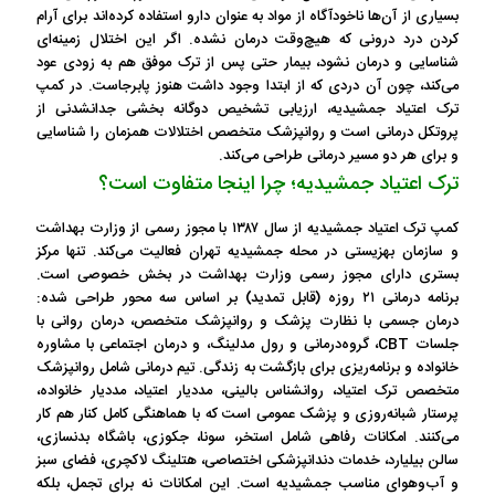
بسیاری از آن‌ها ناخودآگاه از مواد به عنوان دارو استفاده کرده‌اند برای آرام
کردن درد درونی که هیچ‌وقت درمان نشده. اگر این اختلال زمینه‌ای
شناسایی و درمان نشود، بیمار حتی پس از ترک موفق هم به زودی عود
می‌کند، چون آن دردی که از ابتدا وجود داشت هنوز پابرجاست. در کمپ
ترک اعتیاد جمشیدیه، ارزیابی تشخیص دوگانه بخشی جدانشدنی از
پروتکل درمانی است و روانپزشک متخصص اختلالات همزمان را شناسایی
و برای هر دو مسیر درمانی طراحی می‌کند.
ترک اعتیاد جمشیدیه؛ چرا اینجا متفاوت است؟
کمپ ترک اعتیاد جمشیدیه از سال ۱۳۸۷ با مجوز رسمی از وزارت بهداشت
و سازمان بهزیستی در محله جمشیدیه تهران فعالیت می‌کند. تنها مرکز
بستری دارای مجوز رسمی وزارت بهداشت در بخش خصوصی است.
برنامه درمانی ۲۱ روزه (قابل تمدید) بر اساس سه محور طراحی شده:
درمان جسمی با نظارت پزشک و روانپزشک متخصص، درمان روانی با
جلسات CBT، گروه‌درمانی و رول مدلینگ، و درمان اجتماعی با مشاوره
خانواده و برنامه‌ریزی برای بازگشت به زندگی. تیم درمانی شامل روانپزشک
متخصص ترک اعتیاد، روانشناس بالینی، مددیار اعتیاد، مددیار خانواده،
پرستار شبانه‌روزی و پزشک عمومی است که با هماهنگی کامل کنار هم کار
می‌کنند. امکانات رفاهی شامل استخر، سونا، جکوزی، باشگاه بدنسازی،
سالن بیلیارد، خدمات دندانپزشکی اختصاصی، هتلینگ لاکچری، فضای سبز
و آب‌وهوای مناسب جمشیدیه است. این امکانات نه برای تجمل، بلکه