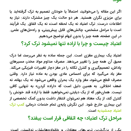
مواد
اگر این مقاله را می‌خوانید، احتمالاً یا خودتان تصمیم به ترک گرفته‌اید یا
برای عزیزی نگران هستید. هر دو حالت یک چیز مشترک دارند: نیاز به
اطلاعات درست. ترک اعتیاد نه یک لحظه است، نه یک اتفاق. یک فرآیند
است با مراحل مشخص، چالش‌های قابل پیش‌بینی، و راه‌حل‌های علمی.
در این صفحه، همه چیز را بدون ابهام توضیح می‌دهیم.
اعتیاد چیست و چرا با اراده تنها نمیشود ترک کرد؟
اعتیاد یک بیماری مغزی است. این جمله ساده به نظر می‌رسد، اما درک
عمیق آن همه چیز را تغییر می‌دهد. مصرف مداوم مواد مخدر، مسیرهای
پاداش، تصمیم‌گیری و کنترل تکانه را در مغز دچار تغییرات فیزیکی می‌کند.
مغز یاد می‌گیرد که برای احساس عادی بودن به ماده نیاز دارد. وقتی
مصرف قطع می‌شود، مغز وارد یک بحران واقعی می‌شود نه یک بهانه، نه
ضعف اخلاقی. به همین دلیل است که «اراده کردن» به تنهایی کافی
نیست. همان‌طور که از یک دیابتی نمی‌خواهید فقط با اراده قند خونش را
کنترل کند، از یک معتاد هم نمی‌توان انتظار داشت بدون کمک تخصصی از
این بیماری خارج شود. این نگرش پایه‌ی تمام خدمات درمانی
کمپ ترک
اعتیاد جمشیدیه
است.
مراحل ترک اعتیاد؛ چه اتفاقی قرار است بیفتد؟
یکی از بزرگ‌ترین ترس‌های معتادان و خانواده‌هایشان، ندانستن است.