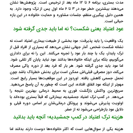
مدت بستری، برنامه ۶ تا ۱۲ ماه بعد از ترخیص است. پژوهش‌ها نشان
می‌دهند بیشترین خطر عود در ۳ تا ۶ ماه اول پس از ترک وجود دارد. به
همین دلیل پیگیری منظم، جلسات مشاوره و حمایت خانواده در این بازه
حیاتی است.
عود اعتیاد یعنی شکست؟ نه اما باید جدی گرفته شود
یک واقعیت را باید پذیرفت: عود بخشی از طبیعت بیماری اعتیاد است، نه
نشانه شکست شخص. آمار جهانی نشان می‌دهد که بسیاری از افراد قبل از
ترک پایدار، یک یا چند بار عود را تجربه می‌کنند. این را نه برای دلداری
می‌گوییم، بلکه برای اینکه خانواده‌ها بدانند عود نباید پایان کار تلقی شود.
اما عود باید جدی گرفته شود. هر بار که فرد بعد از دوره پاکی مصرف
می‌کند، دوز مصرفی قبلی‌اش ممکن است برای بدنش خطرناک باشد چون
تحمل جسمی کاهش یافته. اوردوز در این موقعیت‌ها بسیار رایج است.
مهم‌تر از اینکه عود اتفاق افتاده، این است که چطور به آن پاسخ می‌دهید.
سریع‌ترین واکنش بازگشت فوری به محیط درمانی بهترین نتیجه را
می‌دهد. در کمپ ترک اعتیاد جمشیدیه، بیمارانی که قبلاً بستری بوده‌اند با
اولویت پذیرش می‌شوند و پروتکل درمانی‌شان بر اساس دوره قبلی و
دلایل عود بازطراحی می‌شود نه از صفر.
هزینه ترک اعتیاد در کمپ جمشیدیه؛ آنچه باید بدانید
هزینه یکی از سوال‌هایی است که اکثر خانواده‌ها دوست دارند بدانند اما