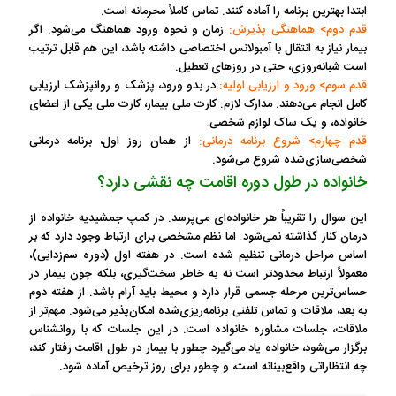
ابتدا بهترین برنامه را آماده کنند. تماس کاملاً محرمانه است.
قدم دوم> هماهنگی پذیرش:
زمان و نحوه ورود هماهنگ می‌شود. اگر
بیمار نیاز به انتقال با آمبولانس اختصاصی داشته باشد، این هم قابل ترتیب
است شبانه‌روزی، حتی در روزهای تعطیل.
قدم سوم> ورود و ارزیابی اولیه:
در بدو ورود، پزشک و روانپزشک ارزیابی
کامل انجام می‌دهند. مدارک لازم: کارت ملی بیمار، کارت ملی یکی از اعضای
خانواده، و یک ساک لوازم شخصی.
قدم چهارم> شروع برنامه درمانی:
از همان روز اول، برنامه درمانی
شخصی‌سازی‌شده شروع می‌شود.
خانواده در طول دوره اقامت چه نقشی دارد؟
این سوال را تقریباً هر خانواده‌ای می‌پرسد. در کمپ جمشیدیه خانواده از
درمان کنار گذاشته نمی‌شود. اما نظم مشخصی برای ارتباط وجود دارد که بر
اساس مراحل درمانی تنظیم شده است. در هفته اول (دوره سم‌زدایی)،
معمولاً ارتباط محدودتر است نه به خاطر سخت‌گیری، بلکه چون بیمار در
حساس‌ترین مرحله جسمی قرار دارد و محیط باید آرام باشد. از هفته دوم
به بعد، ملاقات و تماس تلفنی برنامه‌ریزی‌شده امکان‌پذیر می‌شود. مهم‌تر از
ملاقات، جلسات مشاوره خانواده است. در این جلسات که با روانشناس
برگزار می‌شود، خانواده یاد می‌گیرد چطور با بیمار در طول اقامت رفتار کند،
چه انتظاراتی واقع‌بینانه است، و چطور برای روز ترخیص آماده شود.