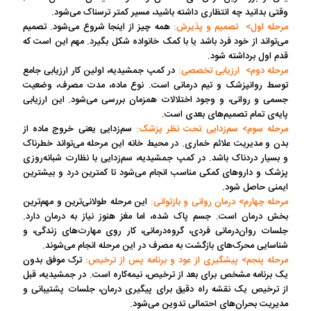
وقتی بدانید چه انتظاری داشته باشید، مسیر کمتر ترسناک می‌شود.
مرحله اول> تصمیم و پذیرش:
همه چیز از اینجا شروع می‌شود. تصمیم
می‌تواند از خود فرد باشد یا با کمک خانواده شکل بگیرد. مهم این است که
قدم اول برداشته شود.
مرحله دوم> ارزیابی تخصصی:
در کمپ جمشیدیه، اولین کار ارزیابی جامع
توسط روانپزشک و تیم درمانی است. نوع ماده، مدت مصرف، وضعیت
جسمی و روانی، و وجود اختلالات همزمان بررسی می‌شود. این ارزیابی
پایه‌ی تمام تصمیم‌های بعدی است.
مرحله سوم> سم‌زدایی تحت نظر پزشک:
سم‌زدایی یعنی خروج ماده از
بدن و مدیریت علائم خماری. در محیط خانه این مرحله می‌تواند خطرناک
و بسیار دردناک باشد. در کمپ جمشیدیه، سم‌زدایی با نظارت شبانه‌روزی
پزشک و داروهای کمکی مناسب انجام می‌شود تا کمترین درد و بیشترین
ایمنی حاصل شود.
مرحله چهارم> درمان روانی و بازتوانی:
این مرحله طولانی‌ترین و مهم‌ترین
بخش درمان است. جسم پاک شده، اما مغز هنوز نیاز به درمان دارد.
جلسات روان‌درمانی فردی، گروه‌درمانی، کار روی مهارت‌های زندگی، و
شناسایی محرک‌های بازگشت به مصرف در این مرحله انجام می‌شوند.
مرحله پنجم> پیشگیری از عود و برنامه پس از ترخیص:
ترک موفق بدون
یک برنامه مشخص برای بعد از ترخیص، نیمه‌کاره است. در جمشیدیه، قبل
از ترخیص یک نقشه راه دقیق برای پیگیری درمان، جلسات پشتیبانی و
مدیریت بحران‌های احتمالی تدوین می‌شود.