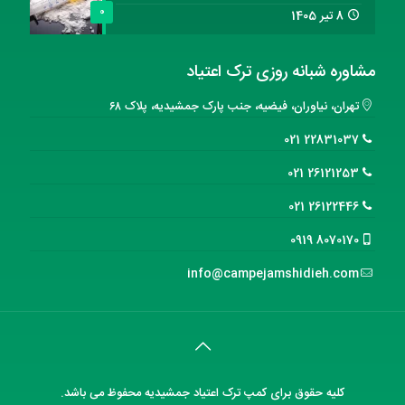
0
8 تیر 1405
مشاوره شبانه روزی ترک اعتیاد
تهران، نیاوران، فیضیه، جنب پارک جمشیدیه، پلاک ۶۸
22831037 021
26121253 021
26122446 021
8070170 0919
info@campejamshidieh.com
کلیه حقوق برای
کمپ ترک اعتیاد جمشیدیه
محفوظ می باشد.