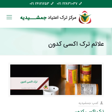
021 26121253
021 22831037
علائم ترک اکسی کدون
کمپ جمشیدیه
ترک اکسی کدون