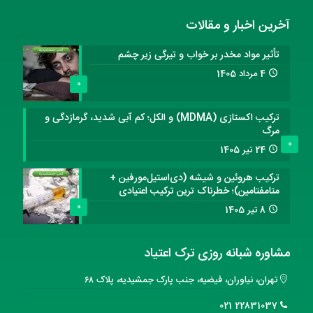
آخرین اخبار و مقالات
تأثیر مواد مخدر بر خواب و تیرگی زیر چشم
4 مرداد 1405
0
ترکیب اکستازی (MDMA) و الکل؛ کم آبی شدید، گرمازدگی و
مرگ
0
24 تیر 1405
ترکیب هروئین و شیشه (دی‌استیل‌مورفین +
متامفتامین)؛ خطرناک ترین ترکیب اعتیادی
0
8 تیر 1405
مشاوره شبانه روزی ترک اعتیاد
تهران، نیاوران، فیضیه، جنب پارک جمشیدیه، پلاک ۶۸
22831037 021