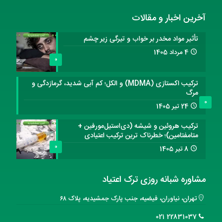
آخرین اخبار و مقالات
تأثیر مواد مخدر بر خواب و تیرگی زیر چشم
4 مرداد 1405
0
ترکیب اکستازی (MDMA) و الکل؛ کم آبی شدید، گرمازدگی و
مرگ
0
24 تیر 1405
ترکیب هروئین و شیشه (دی‌استیل‌مورفین +
متامفتامین)؛ خطرناک ترین ترکیب اعتیادی
0
8 تیر 1405
مشاوره شبانه روزی ترک اعتیاد
تهران، نیاوران، فیضیه، جنب پارک جمشیدیه، پلاک ۶۸
22831037 021