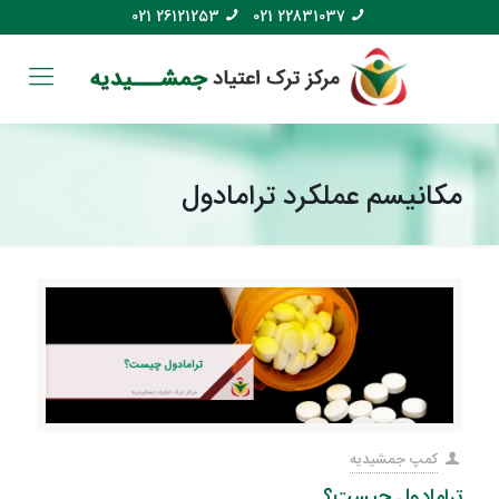
021 26121253
021 22831037
مکانیسم عملکرد ترامادول
کمپ جمشیدیه
ترامادول چیست؟