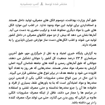
منتشر شده توسط
کمپ جمشیدیه
طبق آمار وزارت بهداشت، دوسوم الکل های مصرفی، تولید داخل هستند
و استانداردی برای تولید این مواد وجود ندارد. در اغلب این موارد الکل
های طبی با مواد دیگری مخلوط شده و ترکیب مضری به دست می آید.
آمارها نشان می دهد که بیش از دو سوم الکلهای مصرفی در داخل کشور
تولید می شوند و اغلب الکل‌های دست ساز عوارض جبران ناپذیری را به
همراه دارند.
به گزارش پایگاه خبری اعتیاد و به نقل از خبرگزاری مهر، طبق آخرین
سرشماری 23.4 درصد جمعیت کل کشور را جوانان تشکیل می دهند،
جوانانی که طبق آمارهای رسمی و گفته های جامعه شناسان گروه اصلی
گرایش به مصرف مواد مخدر هستند. مخدرهایی که هر روز به تعداد آنها
افزوده می شود و جامعه هدف در برابر تنوع های مختلفی قرار می گیرند.
با این حال در بین انواع مخدر، مشروبات الکلی یکی از قدیمی ترین
مخدرها و مواد اعتیادآور است که بنا به باورهای غلط، بسیاری از افراد و
خانواده ها آن را جزو مخدرها ندانسته و حتی مصرف تفننی و استفاده
در مراسم ها را مجاز می دانند، غافل از اینکه مصرف مشروبات الکلی
علاوه بر اثراتی که روی بدن می گذارد، حتی می تواند مرگ مصرف کننده
را در پی داشته باشد.