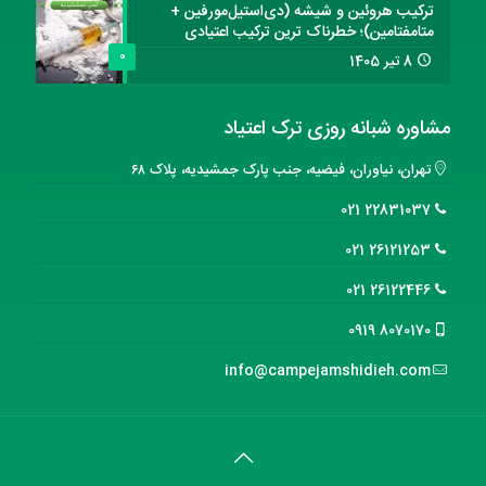
ترکیب هروئین و شیشه (دی‌استیل‌مورفین +
متامفتامین)؛ خطرناک ترین ترکیب اعتیادی
0
8 تیر 1405
مشاوره شبانه روزی ترک اعتیاد
تهران، نیاوران، فیضیه، جنب پارک جمشیدیه، پلاک ۶۸
22831037 021
26121253 021
26122446 021
8070170 0919
info@campejamshidieh.com