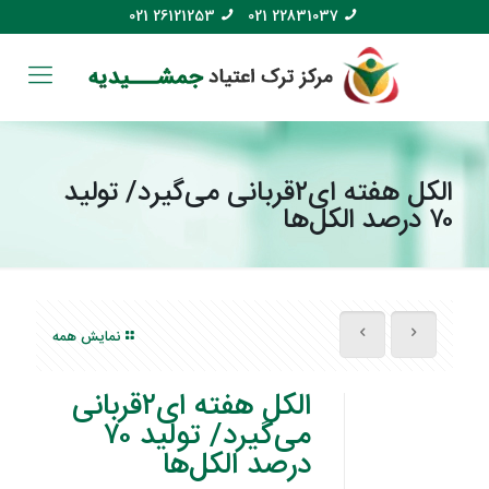
021 26121253
021 22831037
الکل هفته ای۲قربانی می‌گیرد/ تولید
۷۰ درصد الکل‌ها
نمایش همه
الکل هفته ای۲قربانی
می‌گیرد/ تولید ۷۰
درصد الکل‌ها