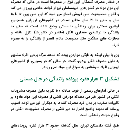
در انتظار مصرف کنندگان این نوع از مخدرها است در حالی که مصرف
این نوع مواد در کشورهای غیرمسلمان نیز از قواعد خاصی پیروی می کند
و قانون محدودیت سن فروش اعمال می شود که این سن بین ۱۶ تا ۱۸
سال و حتی تا ۲۱ سال متغیر است. در کشورهای اروپایی همچنین
قوانین سختی برای رانندگی با مستی وضع شده است که حتی به
رانندگی با نوشیدن مقداری الکل (متغیر در کشورها) تنزل یافته و
مجازات های سنگین مثل ممنوعیت مادام العمر از رانندگی را به همراه
دارد.
وی با بیان اینکه به تازگی مواردی بوده که شاهد مرگ برخی افراد مشهور
به دلیل مصرف الکل بودیم، گفت: در حالی که در بسیاری از کشورهای
اروپایی افراد سرشناس به سراغ این مواد نمی روند.
تشکیل ۳ هزار فقره پرونده رانندگی در حال مستی
در حالی آمارهای رسمی از فوت سالانه ۱۰۰ نفر به دلیل مصرف مشروبات
الکلی در کشور خبر می دهدکه عوارض ناشی از مصرف این مواد علاوه بر
تاثیرات مخرب بر بدن فرد مصرف کننده، به دیگران نیز می تواند آسیب
برساند که نمونه واضح اضرار به غیر ناشی از مصرف مشروبات الکلی در
وقوع حواث رانندگی است.
طبق گفته دادستان تهران سال گذشته حدود ۳ هزار فقره پرونده‌های