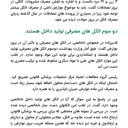
۳ زن و ۳۱ مرد دانست و با اشاره به نقش مصرف مشروبات الکلی در
بروز تصادفات گفت: باید به موضوع عوارض ناشی از مصرف الکل بیشتر
توجه شود زیرا در بسیاری از پرونده های تصادفات در سال گذشته ردپای
مصرف الکل در بروز حوادث دیده می شود.
دو سوم الکل های مصرفی تولید داخل هستند
قدیرزاده در خصوص ناخالصی در الکل های مصرفی و تاثیر آن در بروز
عوارض گفت: طبق آمار وزارت بهداشت، دوسوم الکل های مصرفی، تولید
داخل هستند و استانداردی برای تولید این مواد وجود ندارد. در اغلب
این موارد الکل های طبی با مواد دیگری مخلوط شده و ترکیب مضری به
دست می آید.
رئیس گروه مطالعات اعتیاد مرکز تحقیقات پزشکی قانونی تصریح کرد:
احتمال اینکه در الکل های دست‌ساز متانول اضافه شود، بسیار زیاد است
و مصرف این ماده عوارض جبران ناپذیری را به همره دارد.
وی در پاسخ به این سوال که آیا در الکل های تولید داخل ناخالصی
وجود دارد، گفت: در اغلب این الکلهای دست ساز، ناخالصی دیده شده
است. در بررسی از نمونه های مختلفی که برای بررسی به پزشکی قانونی
ارجاع داده شده است، علاوه بر الکل، مقادیر متفاوتی از متانول و دیازپام
و ترامادول و غیره نیز دیده شد که همین مسئله ضریب بروز عوارض را