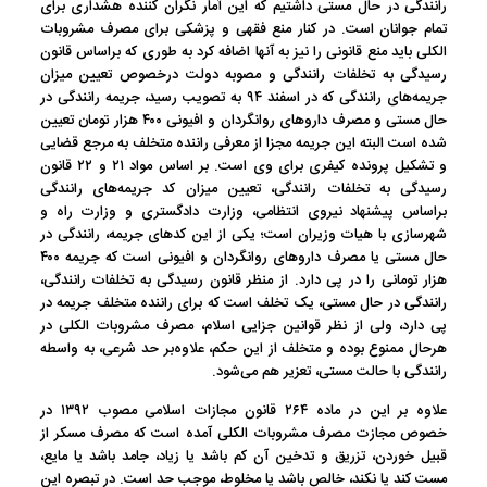
رانندگی در حال مستی داشتیم که این آمار نگران کننده هشداری برای
تمام جوانان است. در کنار منع فقهی و پزشکی برای مصرف مشروبات
الکلی باید منع قانونی را نیز به آنها اضافه کرد به طوری که براساس قانون
رسیدگی به تخلفات رانندگی و مصوبه دولت درخصوص تعیین میزان
جریمه‌های رانندگی که در اسفند ۹۴ به تصویب رسید، جریمه رانندگی در
حال مستی و مصرف داروهای روانگردان و افیونی ۴۰۰ هزار تومان تعیین
شده است البته این جریمه مجزا از معرفی راننده متخلف به مرجع قضایی
و تشکیل پرونده کیفری برای وی است. بر اساس مواد ۲۱ و ۲۲ قانون
رسیدگی به تخلفات رانندگی، تعیین میزان کد جریمه‌های رانندگی
براساس پیشنهاد نیروی انتظامی، وزارت دادگستری و وزارت راه و
شهرسازی با هیات وزیران است؛ یکی از این کدهای جریمه، رانندگی در
حال مستی یا مصرف داروهای روانگردان و افیونی است که جریمه ۴۰۰
هزار تومانی را در پی دارد. از منظر قانون رسیدگی به تخلفات رانندگی،
رانندگی در حال مستی، یک تخلف است که برای راننده متخلف جریمه در
پی دارد، ولی از نظر قوانین جزایی اسلام، مصرف مشروبات الکلی در
هرحال ممنوع بوده و متخلف از این حکم، علاوه‌بر حد شرعی، به واسطه
رانندگی با حالت مستی، تعزیر هم می‌شود.
علاوه بر این در ماده ۲۶۴ قانون مجازات اسلامی مصوب ۱۳۹۲ در
خصوص مجازت مصرف مشروبات الکلی آمده است که مصرف مسکر از
قبیل خوردن، تزریق و تدخین آن کم باشد یا زیاد، جامد باشد یا مایع،
مست کند یا نکند، خالص باشد یا مخلوط، موجب حد است. در تبصره این