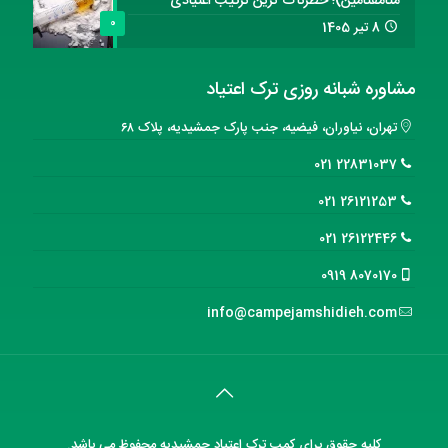
متامفتامین)؛ خطرناک ترین ترکیب اعتیادی
0
8 تیر 1405
مشاوره شبانه روزی ترک اعتیاد
تهران، نیاوران، فیضیه، جنب پارک جمشیدیه، پلاک ۶۸
22831037 021
26121253 021
26122446 021
8070170 0919
info@campejamshidieh.com
کلیه حقوق برای
کمپ ترک اعتیاد جمشیدیه
محفوظ می باشد.