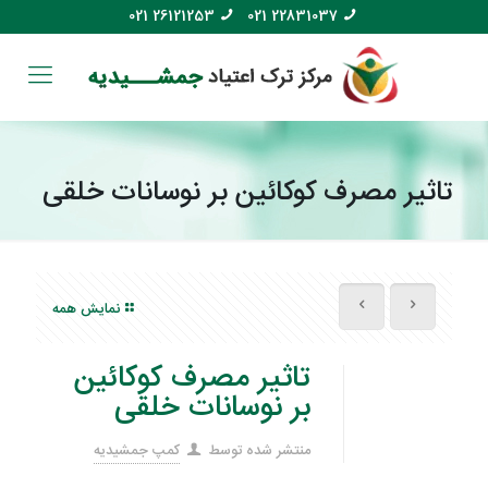
021 26121253
021 22831037
تاثیر مصرف کوکائین بر نوسانات خلقی
نمایش همه
تاثیر مصرف کوکائین
بر نوسانات خلقی
منتشر شده توسط
کمپ جمشیدیه