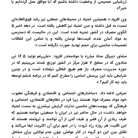
ارزشیابی صحیحی از وضعیت داشته باشیم که آیا موافق عمل کرده‌ایم یا
خیر؟»
وی افزود:« همچنین اعتیاد در محیط‌های صنعتی نیز رشد فوق‌العاده‌ای
نسبت به قبل داشته و سن اعتیاد نیز کاهش یافته است. در دهه اخیر 5
الگوی مصرف در کشور تجربه شده است. این در حالیست که دسترسی
به مواد آسان شده، قیمت‌ها نوسان یافته و با تمامی این اتفاقات
تصمیمات مناسبی برای حجم تهدید صورت نگرفته است.»
مشاور دبیرکل ستاد مبارزه با موادمخدر افزود: «علی‌رغم تولید 16.5 تن
متادون که در سطح 7 هزار مرکز در کشور توزیع شدند می‌بینیم که در
حوزه مدیریت مصرف باز هم هیچ اتفاقی نیفتاده است و در چنین
شرایطی باید این پرسش اساسی را مطرح کنیم که در برنامه ششم توسعه
باید چه کار کنیم؟.»
صرامی ادامه داد: «ساختارهای اجتماعی و اقتصادی و فرهنگی معیوب
خود مولد مصرف مواد هستند زیرا فرد در نظام‌های اقتصادی، اجتماعی و
فرهنگی که پیوست‌های مناسبی ندارند، گرایش بیشتری به سمت اعتیاد
خواهد داشت؛ در حال حاضر نیز در ایران با جمعیتی مواجه هستیم که
طیف زیادی از آن فقیر و طیف کمی از آن توانمند و ثروتمند هستند که
این اقلیت هر روزه رژه ثروت را در شهر برای آن اکثریت ایفا می‌کنند و
تقابل بین این دو گروه در کنار عواملی چون عدم توانایی برای مشاغل