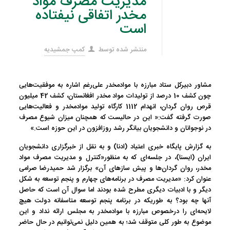
مدیریت مصرف مواد
مخدر اتفاقی نیفتاده
است
منتشر شده توسط
کمپ جمشیدیه
مشاور دبیرکل ستاد مبارزه با موادمخدر علی‌رغم اشاره به موفقیت‌هایی
چون کشف 10 درصد از تولیدات مواد مخدر افغانستان، کشف 42 میلیون
قرص روان گردان، انهدام 1112 کارگاه تولید موادمخدر و فعالیت‌هایی
صورت گرفته گفت:« این در حالیست که همچنان میزان شیوع مصرف
در نوجوانان و دانشجویان بیانگر رشد روزافزون در این حوزه است.»
به گزارش پایگاه خبری اعتیاد (ادنا) و به نقل از خبرگزاری دانشجویان
ایران (ایسنا)، در جلسه‌ای که به منظور«کنترل و مدیریت مصرف مواد
مخدر، روان گردان‌ها و پیش سازهای آن» برگزار شد حمیدرضا صرامی
عنوان کرد: «مدیریت مصرف در برنامه‌های چهارم و پنجم توسعه به شکل
دیگر و با ادبیات دیگری مطرح شده بودند اما سوال آن است که حاصل
آنها چه بود؟ به طوریکه در برنامه پنجم توسعه متاسفانه دولت هیچ
لایحه‌ای را درخصوص مبارزه با موادمخدر به مجلس ارائه نداد و این
موضوع به طور کلی متوقف شد؛ به همین دلیل نمی‌توانیم در حال حاضر