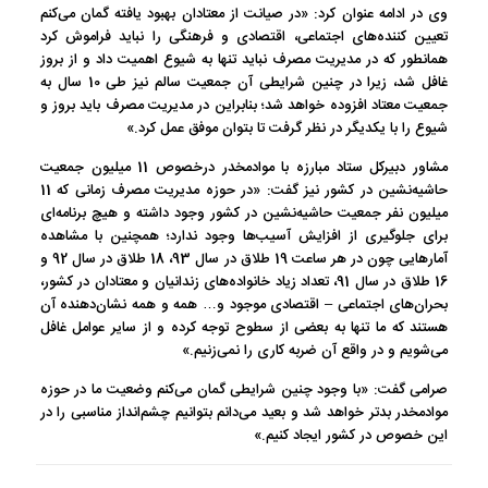
وی در ادامه عنوان کرد: «در صیانت از معتادان بهبود یافته گمان می‌کنم
تعیین کننده‌های اجتماعی، اقتصادی و فرهنگی را نباید فراموش کرد
همانطور که در مدیریت مصرف نباید تنها به شیوع اهمیت داد و از بروز
غافل شد، زیرا در چنین شرایطی آن جمعیت سالم نیز طی 10 سال به
جمعیت معتاد افزوده خواهد شد؛ بنابراین در مدیریت مصرف باید بروز و
شیوع را با یکدیگر در نظر گرفت تا بتوان موفق عمل کرد.»
مشاور دبیرکل ستاد مبارزه با موادمخدر درخصوص 11 میلیون جمعیت
حاشیه‌نشین در کشور نیز گفت: «در حوزه مدیریت مصرف زمانی که 11
میلیون نفر جمعیت حاشیه‌نشین در کشور وجود داشته و هیچ برنامه‌ای
برای جلوگیری از افزایش آسیب‌ها وجود ندارد؛ همچنین با مشاهده
آمارهایی چون در هر ساعت 19 طلاق در سال 93، 18 طلاق در سال 92 و
16 طلاق در سال 91، تعداد زیاد خانواده‌های زندانیان و معتادان در کشور،
بحران‌های اجتماعی – اقتصادی موجود و… همه و همه نشان‌دهنده آن
هستند که ما تنها به بعضی از سطوح توجه کرده و از سایر عوامل غافل
می‌شویم و در واقع آن ضربه کاری را نمی‌زنیم.»
صرامی گفت: «با وجود چنین شرایطی گمان می‌کنم وضعیت ما در حوزه
موادمخدر بدتر خواهد شد و بعید می‌دانم بتوانیم چشم‌انداز مناسبی را در
این خصوص در کشور ایجاد کنیم.»