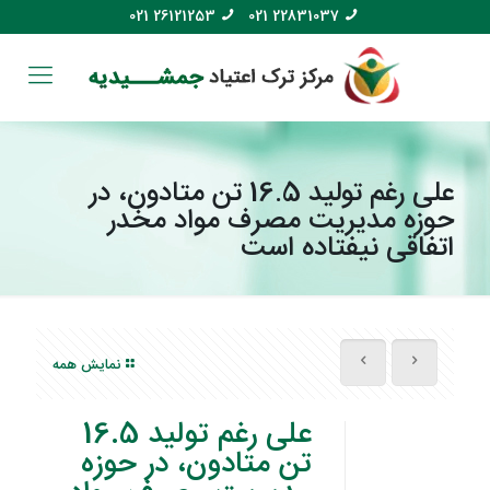
021 26121253
021 22831037
علی‌ رغم تولید 16.5 تن متادون، در
حوزه مدیریت مصرف مواد مخدر
اتفاقی نیفتاده است
نمایش همه
علی‌ رغم تولید 16.5
تن متادون، در حوزه