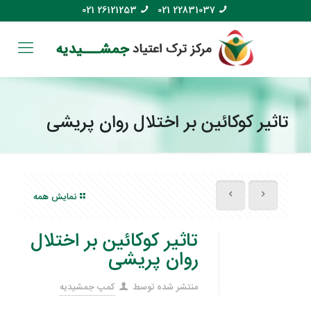
021 26121253
021 22831037
تاثیر کوکائین بر اختلال روان پریشی
نمایش همه
تاثیر کوکائین بر اختلال
روان پریشی
منتشر شده توسط
کمپ جمشیدیه