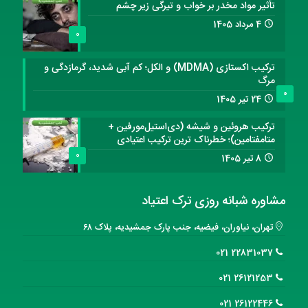
تأثیر مواد مخدر بر خواب و تیرگی زیر چشم
4 مرداد 1405
0
ترکیب اکستازی (MDMA) و الکل؛ کم آبی شدید، گرمازدگی و
مرگ
0
24 تیر 1405
ترکیب هروئین و شیشه (دی‌استیل‌مورفین +
متامفتامین)؛ خطرناک ترین ترکیب اعتیادی
0
8 تیر 1405
مشاوره شبانه روزی ترک اعتیاد
تهران، نیاوران، فیضیه، جنب پارک جمشیدیه، پلاک ۶۸
22831037 021
26121253 021
26122446 021