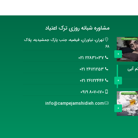
مشاوره شبانه روزی ترک اعتیاد
تهران، نیاوران، فیضیه، جنب پارک جمشیدیه، پلاک
۶۸
0
22831037 021
 الکل؛ کم آبی
26121253 021
26122446 021
0
8070170 0919
info@campejamshidieh.com
0