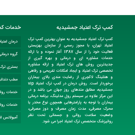
کمپ ترک اعتیاد جمشیدیه
خدمات کم
کمپ ترک اعتیاد
جمشیدیه
، به عنوان
بهترین کمپ ترک
درمان اعتیاد
اعتیاد تهران
، با مجوز رسمی از سازمان بهزیستی
فعالیت خود را از سال 1387 آغاز نموده و با ارائه
گروه درمانی
خدمات مشاوره ای و درمانی و بهره گیری از
جدیدترین روش های ترک اعتیاد و ارائه مشاوره
بستری ترک ا
تخصصی ترک اعتیاد و ایجاد امکانات تفریحی و رفاهی
و هتلینگ لاکچری از رضایت مندی بالای بیماران
مطب دندان
برخوردار است. روش درمان در
کمپ ترک اعتیاد vip
جمشیدیه
، مطابق متدهای روز جهان می باشد و در
خدمات روا
این مرکز علاوه بر سیستم رول مدلینگ، برنامه درمانی
بیماران با توجه به پارامترهایی همچون نوع مخدر یا
خدمات روا
محرک مصرفی، مدت زمان مصرف و دوز مصرفی،
وضعیت سلامت روانی و جسمانی تحت نظر
آمبولانس انت
روانپزشک متخصص
ترک اعتیاد
اجرا می شود.