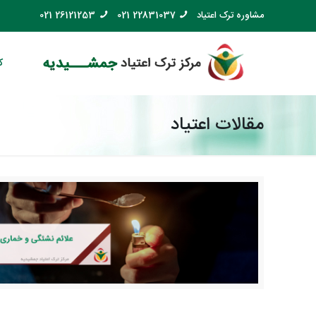
مشاوره ترک اعتیاد
021 22831037
021 26121253
ک
مقالات اعتیاد