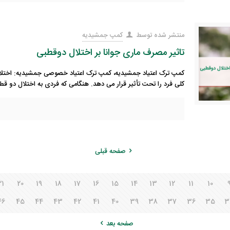
منتشر شده توسط
کمپ جمشیدیه
تاثیر مصرف ماری جوانا بر اختلال دوقطبی
کمپ ترک اعتیاد جمشیدیه، کمپ ترک اعتیاد خصوصی جمشیدیه: اختلال
کلی فرد را تحت تأثیر قرار می دهد. هنگامی که فردی به اختلال دو قط
صفحه قبلی
21
20
19
18
17
16
15
14
13
12
11
10
46
45
44
43
42
41
40
39
38
37
36
35
3
صفحه بعد