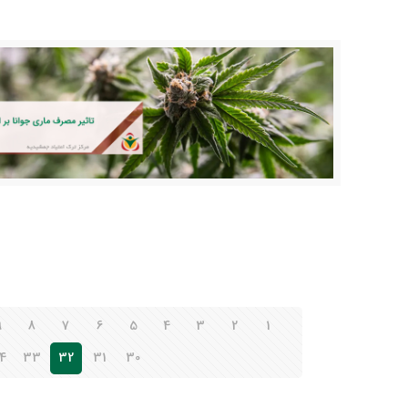
9
8
7
6
5
4
3
2
1
4
33
32
31
30