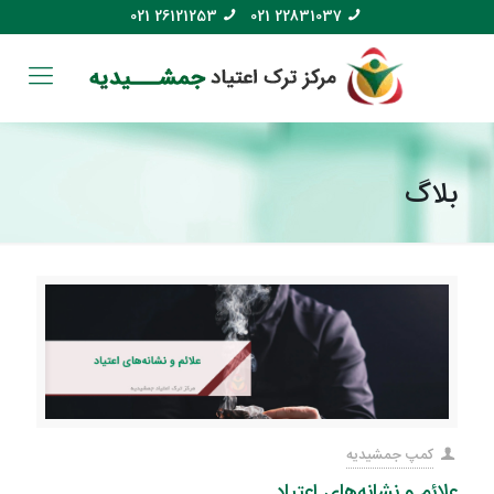
021 26121253
021 22831037
بلاگ
کمپ جمشیدیه
علائم و نشانه‌های اعتیاد