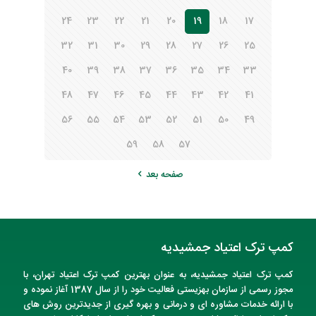
24
23
22
21
20
19
18
17
32
31
30
29
28
27
26
25
40
39
38
37
36
35
34
33
48
47
46
45
44
43
42
41
56
55
54
53
52
51
50
49
59
58
57
صفحه بعد
کمپ ترک اعتیاد جمشیدیه
کمپ ترک اعتیاد
جمشیدیه
، به عنوان
بهترین کمپ ترک اعتیاد تهران
، با
مجوز رسمی از سازمان بهزیستی فعالیت خود را از سال 1387 آغاز نموده و
با ارائه خدمات مشاوره ای و درمانی و بهره گیری از جدیدترین روش های