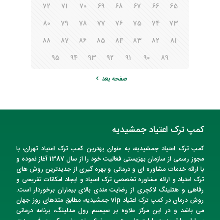
72
71
70
69
68
67
66
65
80
79
78
77
76
75
74
73
88
87
86
85
84
83
82
81
95
94
93
92
91
90
89
صفحه بعد
کمپ ترک اعتیاد جمشیدیه
کمپ ترک اعتیاد
جمشیدیه
، به عنوان
بهترین کمپ ترک اعتیاد تهران
، با
مجوز رسمی از سازمان بهزیستی فعالیت خود را از سال 1387 آغاز نموده و
با ارائه خدمات مشاوره ای و درمانی و بهره گیری از جدیدترین روش های
ترک اعتیاد و ارائه مشاوره تخصصی ترک اعتیاد و ایجاد امکانات تفریحی و
رفاهی و هتلینگ لاکچری از رضایت مندی بالای بیماران برخوردار است.
روش درمان در
کمپ ترک اعتیاد vip
جمشیدیه
، مطابق متدهای روز جهان
می باشد و در این مرکز علاوه بر سیستم رول مدلینگ، برنامه درمانی