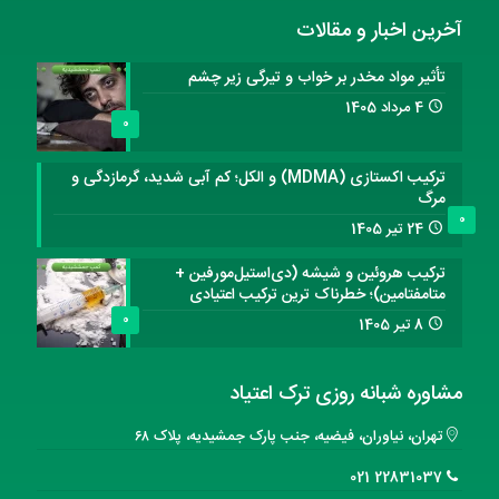
آخرین اخبار و مقالات
تأثیر مواد مخدر بر خواب و تیرگی زیر چشم
4 مرداد 1405
0
ترکیب اکستازی (MDMA) و الکل؛ کم آبی شدید، گرمازدگی و
مرگ
0
24 تیر 1405
ترکیب هروئین و شیشه (دی‌استیل‌مورفین +
متامفتامین)؛ خطرناک ترین ترکیب اعتیادی
0
8 تیر 1405
مشاوره شبانه روزی ترک اعتیاد
تهران، نیاوران، فیضیه، جنب پارک جمشیدیه، پلاک ۶۸
22831037 021