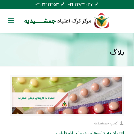
021 26121253
021 22831037
بلاگ
کمپ جمشیدیه
اعتیاد به داروهای درمان اضطراب